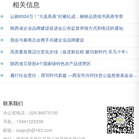
相关信息
认购9324万！“大器凤香”封藏礼成，柳林品质续书凤香华章
陕西省企业品牌建设促进会公布监督举报方式和电话的通知
我会与秦商总会携手共建企业品牌建设
高质量发展迈出坚实步伐（奋进新征程 建功新时代·非凡十年）
陕西省又获批4个国家级特色农产品优势区
履行社会责任，谱写时代新篇 —西安市兴邦扶贫公益慈善基金会党支部传达学习党的二十届三中全会精神
联系我们
办公室电话：
029-86675150
手机：
13991225299
邮箱：
sxppcjh@163.com
地址：
西安市高新区髙新三路髙新九号广场