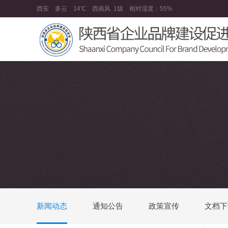
西安
多云
14℃
西南风
1级
相对湿度：
55%
新闻动态
通知公告
政策宣传
文档下