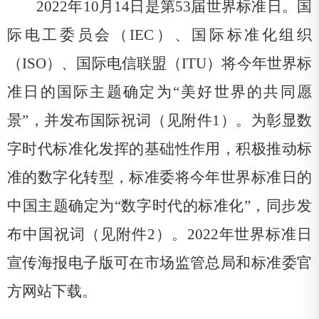
2022
年
10
月
14
日是第
5
3
届世界标准日。国
际电工委员会（
IEC
）、国际标准化组织
（
ISO
）、国际电信联盟（
ITU
）将
今年世界标
准日的国际
主题确定为“
美好世界的共同愿
景”，并发布国际祝词（
见附件
1
）。为彰显数
字时代标准化发挥的基础性作用，积极推动标
准的数字化转型，标准委将今年世界标准日的
中国主题确定
为“
数字时代的标准化”，同步发
布中国祝词（见附件
2
）。
2022
年世界标准日
宣传海报电子版可在市场监管总局和标准委官
方网站下载。