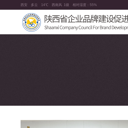
西安
多云
14℃
西南风
1级
相对湿度：
55%