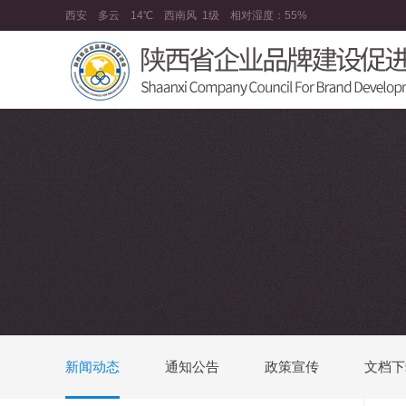
西安
多云
14℃
西南风
1级
相对湿度：
55%
新闻动态
通知公告
政策宣传
文档下