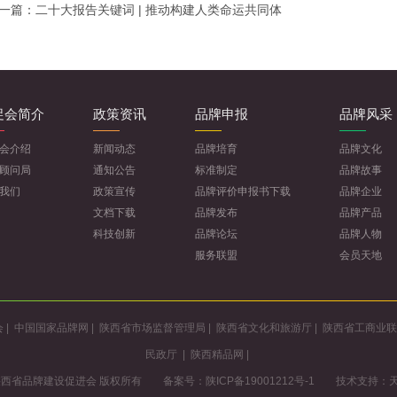
一篇：
二十大报告关键词 | 推动构建人类命运共同体
促会简介
政策资讯
品牌申报
品牌风采
会介绍
新闻动态
品牌培育
品牌文化
顾问局
通知公告
标准制定
品牌故事
我们
政策宣传
品牌评价申报书下载
品牌企业
文档下载
品牌发布
品牌产品
科技创新
品牌论坛
品牌人物
服务联盟
会员天地
会
|
中国国家品牌网
|
陕西省市场监督管理局
|
陕西省文化和旅游厅
|
陕西省工商业联
民政厅
|
陕西精品网
|
 2021 陕西省品牌建设促进会 版权所有 备案号：
陕ICP备19001212号-1
技术支持：