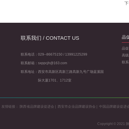
下
品
联系我们 / CONTACT US
品促
联系电话：029--86675150 / 13991225299
高级
联系
联系邮箱：sxppcjh@163.com
联系地址：
西安市高新区髙新三路髙新九号广场蓝溪国
际大厦1701、1712室
友情链接：
陕西省品牌建设促进会
|
西安市企业品牌建设协会
|
中国品牌建设促进
Copyright ©