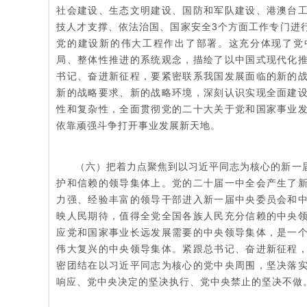
社会建设、生态文明建设、国防和军队建设、港澳台
技人才支撑、依法治国、国家安全3个方面工作专门进
党的建设新的伟大工程作出了部署。这充分体现了党
局、整体性推进的系统观念，描绘了以中国式现代化
书记、奋进新征程，要紧密联系我国发展面临的新的
新的战略要求、新的战略环境，深刻认识实现全面建
性和复杂性，全面贯彻党的二十大关于党和国家事业
依靠顽强斗争打开事业发展新天地。
（六）把着力点聚焦到以习近平同志为核心的新一
护和信赖的领导集体上。党的二十届一中全会产生了
力强、经验丰富的领导干部进入新一届中央委员会和
映人民期待，值得全党全国各族人民充分信赖的中央
应党和国家事业长远发展需要的中央领导集体，是一
伟大复兴的中央领导集体。紧跟总书记、奋进新征程
密团结在以习近平同志为核心的党中央周围，坚决落
响应、党中央决定的坚决执行、党中央禁止的坚决不做