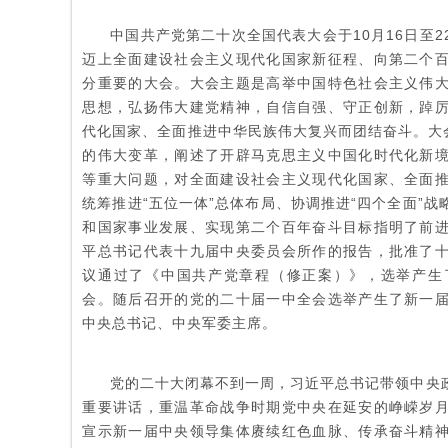
中国共产党第二十次全国代表大会于10月16日至
迈上全面建设社会主义现代化国家新征程、向第二个
分重要的大会。大会主题是高举中国特色社会主义伟
思想，弘扬伟大建党精神，自信自强、守正创新，踔
代化国家、全面推进中华民族伟大复兴而团结奋斗。大会
的伟大变革，阐述了开辟马克思主义中国化时代化新
等重大问题，对全面建设社会主义现代化国家、全面
统筹推进“五位一体”总体布局、协调推进“四个全面”
和国家事业发展、实现第二个百年奋斗目标指明了前
平总书记代表十九届中央委员会所作的报告，批准了
议通过了《中国共产党章程（修正案）》，选举产生
会。随后召开的党的二十届一中全会选举产生了新一
中央总书记、中央军委主席。
党的二十大闭幕不到一周，习近平总书记带领中央
重要讲话，重温革命战争时期党中央在延安的峥嵘岁
宣示新一届中央领导集体赓续红色血脉、传承奋斗精