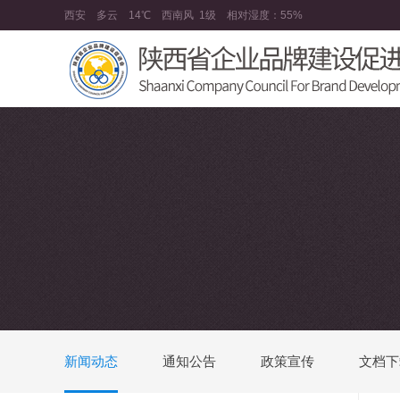
西安
多云
14℃
西南风
1级
相对湿度：
55%
新闻动态
通知公告
政策宣传
文档下