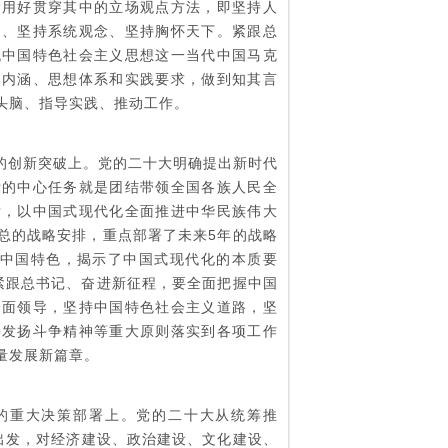
运用好贯穿其中的立场观点方法，即坚持人
向、坚持系统观念、坚持胸怀天下。紧跟总
代中国特色社会主义思想这一当代中国马克
富内涵、思想体系和实践要求，做到知其言
头脑、指导实践、推动工作。
的创新突破上。党的二十大明确提出新时代
党的中心任务就是团结带领全国各族人民全
标，以中国式现代化全面推进中华民族伟大
总的战略安排，重点部署了未来5年的战略
面中国特色，揭示了中国式现代化的本质要
紧跟总书记、奋进新征程，要全面把握中国
全面领导，坚持中国特色社会主义道路，坚
持发扬斗争精神等重大原则落实到各项工作
量发展新篇章。
的重大决策部署上。党的二十大从统筹推
局出发，对经济建设、政治建设、文化建设、