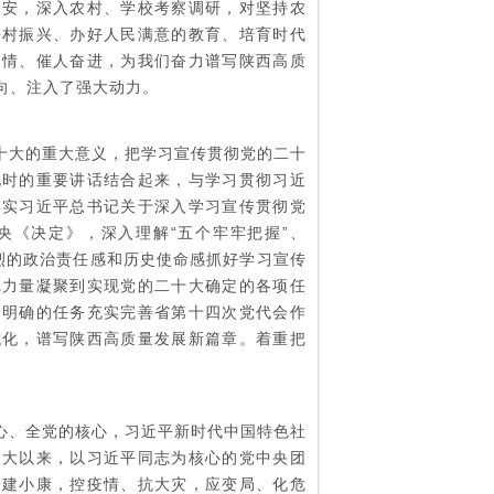
延安，深入农村、学校考察调研，对坚持农
乡村振兴、办好人民满意的教育、培育时代
深情、催人奋进，为我们奋力谱写陕西高质
向、注入了强大动力。
十大的重大意义，把学习宣传贯彻党的二十
地时的重要讲话结合起来，与学习贯彻习近
落实习近平总书记关于深入学习宣传贯彻党
央《决定》，深入理解“五个牢牢把握”、
强烈的政治责任感和历史使命感抓好学习宣传
把力量凝聚到实现党的二十大确定的各项任
会明确的任务充实完善省第十四次党代会作
代化，谱写陕西高质量发展新篇章。着重把
心、全党的核心，习近平新时代中国特色社
八大以来，以习近平同志为核心的党中央团
、建小康，控疫情、抗大灾，应变局、化危