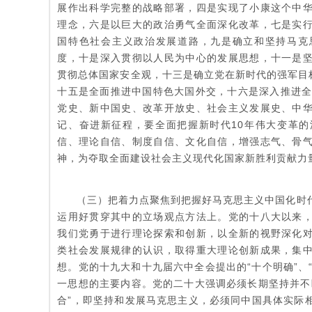
展作出科学完整的战略部署，四是实现了小康这个中
理念，六是以巨大的政治勇气全面深化改革，七是实
国特色社会主义政治发展道路，九是确立和坚持马克
度，十是深入贯彻以人民为中心的发展思想，十一是
贯彻总体国家安全观，十三是确立党在新时代的强军目标
十五是全面推进中国特色大国外交，十六是深入推进全
党史、新中国史、改革开放史、社会主义发展史、中
记、奋进新征程，要全面把握新时代10年伟大变革
信、理论自信、制度自信、文化自信，增强志气、骨
神，为夺取全面建设社会主义现代化国家新胜利贡献力
（三）把着力点聚焦到把握好马克思主义中国化时
运用好贯穿其中的立场观点方法上。党的十八大以来
我们党勇于进行理论探索和创新，以全新的视野深化
类社会发展规律的认识，取得重大理论创新成果，集
想。党的十九大和十九届六中全会提出的“十个明确”、“
一思想的主要内容。党的二十大强调必须长期坚持并不
合”，即坚持和发展马克思主义，必须同中国具体实际