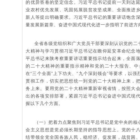
的优异答卷的坚定信念。习近平总书记提前一天到达
业农村优先发展、巩固拓展脱贫攻坚成果、全面推进
新人等提出明确要求。习近平总书记的重要讲话饱含
量发展新篇章、奋进中国式现代化进一步指明了前进方
全省各级党组织和广大党员干部要深刻认识党的二
大精神与学习贯彻习近平总书记在瞻仰延安革命纪念
平总书记来陕考察重要讲话重要指示结合起来，全面
的二十大精神的重要指示精神和党的二十大报告、中
在“三个全面”上下功夫、“九个深刻领会”等要求，以
贯彻工作，切实把思想统一到党的二十大精神上来，
务上来。要用党的二十大精神重新审视省情，按照大
出的各项安排部署，紧跟习近平总书记奋进中国式现
握以下几个方面。
（一）把着力点聚焦到习近平总书记是党中央的核
会主义思想是党必须长期坚持的指导思想上。党的十
结带领全党全国各族人民，稳经济、促发展，战贫困