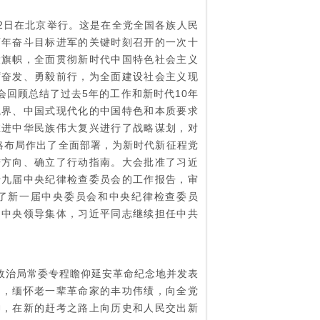
22日在北京举行。这是在全党全国各族人民
百年奋斗目标进军的关键时刻召开的一次十
大旗帜，全面贯彻新时代中国特色社会主义
厉奋发、勇毅前行，为全面建设社会主义现
回顾总结了过去5年的工作和新时代10年
境界、中国式现代化的中国特色和本质要求
推进中华民族伟大复兴进行了战略谋划，对
战略布局作出了全面部署，为新时代新征程党
进方向、确立了行动指南。大会批准了习近
十九届中央纪律检查委员会的工作报告，审
了新一届中央委员会和中央纪律检查委员
届中央领导集体，习近平同志继续担任中共
政治局常委专程瞻仰延安革命纪念地并发表
月，缅怀老一辈革命家的丰功伟绩，向全党
神，在新的赶考之路上向历史和人民交出新