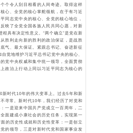
一个个令人刮目相看的人间奇迹。取得这样
的核心、全党的核心掌舵领航，在于有习近
近平同志党中央的核心、全党的核心地位，
，反映了全党全国各族人民共同心愿，对新
程具有决定性意义。“两个确立”是党在新
业从胜利走向新的胜利的政治保证，是战胜
大底气、最大保证。紧跟总书记、奋进新征
加自觉地维护习近平总书记党中央的核心、
心的党中央权威和集中统一领导，全面贯彻
想上政治上行动上同以习近平同志为核心的
新时代10年的伟大变革上。过去5年和新
不寻常。新时代10年，我们经历了对党和
事：一是迎来中国共产党成立一百周年，二
、全面建成小康社会的历史任务，实现第一
方面的历史性成就和历史性变革：一是创立
强党的领导，三是对新时代党和国家事业发