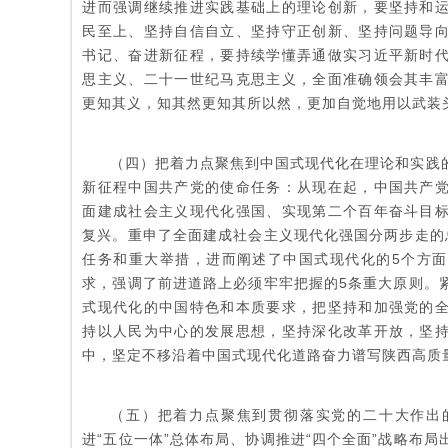
进而强调继续推进实践基础上的理论创新，要坚持和
民至上、坚持自信自立、坚持守正创新、坚持问题导
书记、奋进新征程，要持续学懂弄通做实习近平新时
思主义、二十一世纪马克思主义，全面准确领会其丰
更知其义，知其然更知其所以然，更加自觉地用以武装
（四）把着力点聚焦到中国式现代化在理论和实践
新征程中国共产党的使命任务：从现在起，中国共产
面建成社会主义现代化强国、实现第二个百年奋斗目
复兴。重申了全面建成社会主义现代化强国分两步走的
任务和重大举措，进而阐述了中国式现代化的5个方
求，强调了前进道路上必须牢牢把握的5条重大原则。
式现代化的中国特色和本质要求，把坚持和加强党的
持以人民为中心的发展思想，坚持深化改革开放，坚
中，坚定不移沿着中国式现代化道路奋力谱写陕西高质
（五）把着力点聚焦到贯彻落实党的二十大作出
进“五位一体”总体布局、协调推进“四个全面”战略布