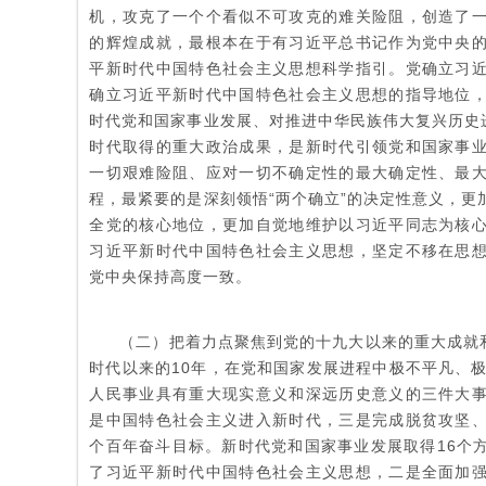
机，攻克了一个个看似不可攻克的难关险阻，创造了
的辉煌成就，最根本在于有习近平总书记作为党中央
平新时代中国特色社会主义思想科学指引。党确立习
确立习近平新时代中国特色社会主义思想的指导地位
时代党和国家事业发展、对推进中华民族伟大复兴历史进
时代取得的重大政治成果，是新时代引领党和国家事
一切艰难险阻、应对一切不确定性的最大确定性、最
程，最紧要的是深刻领悟“两个确立”的决定性意义，更
全党的核心地位，更加自觉地维护以习近平同志为核
习近平新时代中国特色社会主义思想，坚定不移在思
党中央保持高度一致。
（二）把着力点聚焦到党的十九大以来的重大成就和
时代以来的10年，在党和国家发展进程中极不平凡、极
人民事业具有重大现实意义和深远历史意义的三件大
是中国特色社会主义进入新时代，三是完成脱贫攻坚
个百年奋斗目标。新时代党和国家事业发展取得16个
了习近平新时代中国特色社会主义思想，二是全面加