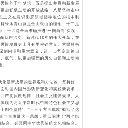
华民族的千年梦想，五是提出并贯彻新发展
行更加积极主动的开放战略，八是坚持走中
思主义在意识形态领域指导地位的根本制
坚持绿水青山就是金山银山的理念，十二是
，十四是全面准确推进“一国两制”实践，
面从严治党。新时代10年的伟大变革，在
华民族发展史上具有里程碑意义。紧跟总书
的深刻内涵和重大意义，进一步坚定道路自
气、底气，以更加强烈的历史自觉和主动精
量。
代化最新成果的世界观和方法论，坚持好、
，面对国内国外形势新变化和实践新要求，
对共产党执政规律、社会主义建设规律、人
中体现为习近平新时代中国特色社会主义思
十四个坚持”、“十三个方面成就”概括了这
断丰富发展这一思想，重点阐述了“两个结
相结合、必须同中华优秀传统文化相结合。