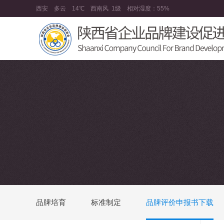
西安
多云
14℃
西南风
1级
相对湿度：
55%
品牌培育
标准制定
品牌评价申报书下载