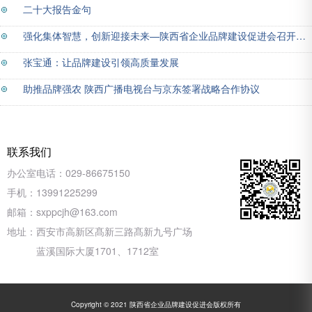
二十大报告金句
强化集体智慧，创新迎接未来—陕西省企业品牌建设促进会召开会长办公扩大会
张宝通：让品牌建设引领高质量发展
助推品牌强农 陕西广播电视台与京东签署战略合作协议
联系我们
办公室电话：
029-86675150
手机：
13991225299
邮箱：
sxppcjh@163.com
地址：
西安市高新区髙新三路髙新九号广场
蓝溪国际大厦1701、1712室
Copyright © 2021 陕西省企业品牌建设促进会版权所有